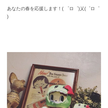
あなたの春を応援します！( ゜ロ゜)乂(゜ロ゜
)