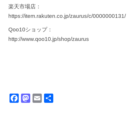
楽天市場店：
https://item.rakuten.co.jp/zaurus/c/0000000131/
Qoo10ショップ：
http://www.qoo10.jp/shop/zaurus
Facebook
Mastodon
Email
共
有