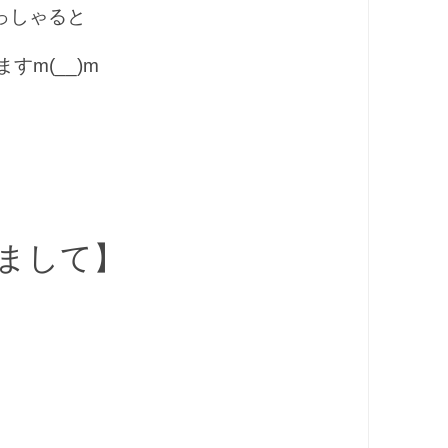
っしゃると
すm(__)m
まして】