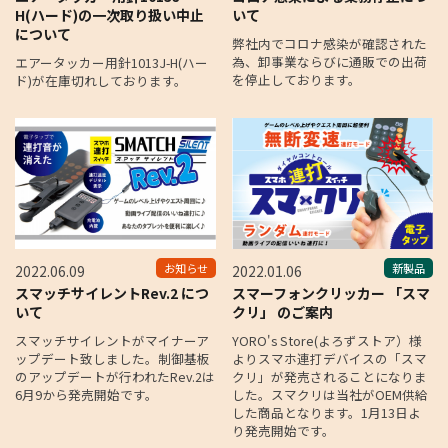
H(ハード)の一次取り扱い中止
いて
について
弊社内でコロナ感染が確認された
為、卸事業ならびに通販での出荷
エアータッカー用針1013J-H(ハー
を停止しております。
ド)が在庫切れしております。
お知らせ
新製品
2022.06.09
2022.01.06
スマッチサイレントRev.2 につ
スマーフォンクリッカー 「スマ
いて
クリ」 のご案内
スマッチサイレントがマイナーア
YORO's Store(よろずストア）様
ップデート致しました。制御基板
よりスマホ連打デバイスの「スマ
のアップデートが行われたRev.2は
クリ」が発売されることになりま
6月9から発売開始です。
した。スマクリは当社がOEM供給
した商品となります。1月13日よ
り発売開始です。