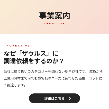
2021/01/07
スマホ連打スイッチ SMATCH SILENT (スマッチサ
事業案内
イレント) 登場
2020/10/22
スマッチの偽物にご注意
ABOUT US
2026/03/27
エアータッカー用針1013J-H(ハード)の一次取り扱
い中止について
2022/09/06
コロナ感染による業務停止について
なぜ「ザウルス」に
調達依頼をするのか？
当社は取り扱いのカテゴリーを問わない総合商社です。
雑貨から
工業用資材まで何でもお客様のニーズに合わせた価格、
ロットに
て調達します。
詳細はこちら