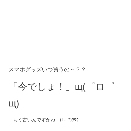
スマホグッズいつ買うの～？？
「今でしょ！」щ(゜ロ゜
щ)
…もう古いんですかね…(T-T*)ｳｳｳ